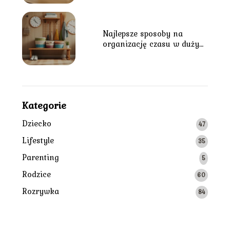
Najlepsze sposoby na
organizację czasu w dużym
gospodarstwie domowym
Kategorie
Dziecko
47
Lifestyle
35
Parenting
5
Rodzice
60
Rozrywka
84