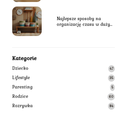
Najlepsze sposoby na
organizację czasu w dużym
gospodarstwie domowym
Kategorie
Dziecko
47
Lifestyle
35
Parenting
5
Rodzice
60
Rozrywka
84