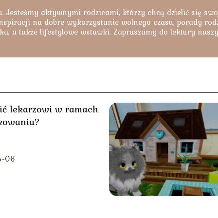
. Jesteśmy aktywnymi rodzicami, którzy chcą dzielić się swo
nspiracji na dobre wykorzystanie wolnego czasu, porady rodzi
ka, a także lifestylowe wstawki. Zapraszamy do lektury nasz
ić lekarzowi w ramach
kowania?
5-06