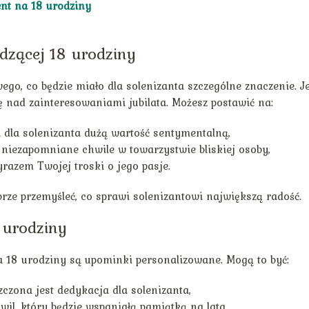
nt na 18 urodziny
dzącej 18 urodziny
go, co będzie miało dla solenizanta szczególne znaczenie. Je
ię nad zainteresowaniami jubilata. Możesz postawić na:
a dla solenizanta dużą wartość sentymentalną,
 niezapomniane chwile w towarzystwie bliskiej osoby,
razem Twojej troski o jego pasje.
rze przemyśleć, co sprawi solenizantowi największą radość.
 urodziny
 18 urodziny są upominki personalizowane. Mogą to być:
zona jest dedykacja dla solenizanta,
il, który będzie wspaniałą pamiątką na lata,