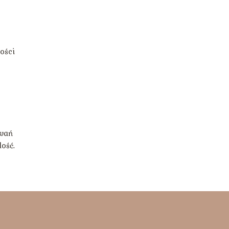
ości
owań
ość.