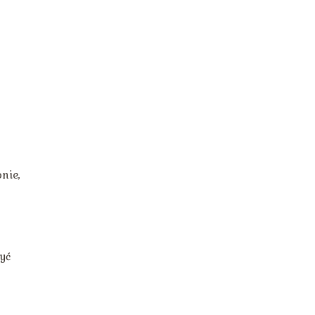
nie,
yć