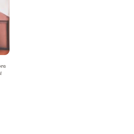
óra
ć