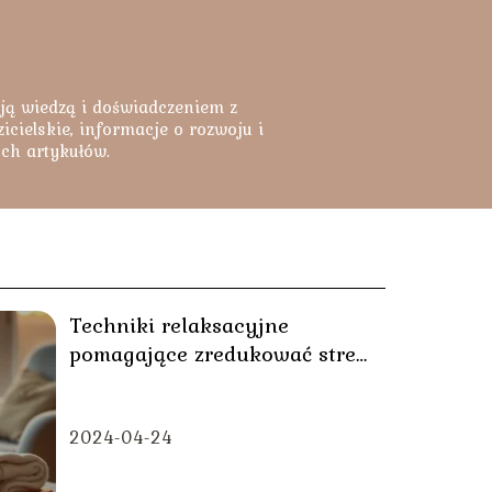
ją wiedzą i doświadczeniem z
cielskie, informacje o rozwoju i
ych artykułów.
Techniki relaksacyjne
pomagające zredukować stres
po pracy
2024-04-24