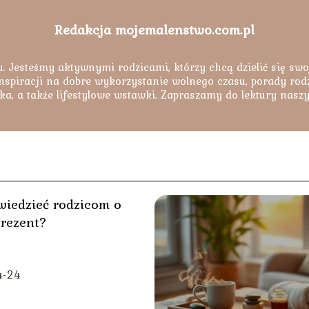
Redakcja mojemalenstwo.com.pl
. Jesteśmy aktywnymi rodzicami, którzy chcą dzielić się swo
nspiracji na dobre wykorzystanie wolnego czasu, porady rodzi
ka, a także lifestylowe wstawki. Zapraszamy do lektury nasz
wiedzieć rodzicom o
prezent?
4-24