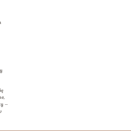
m
zy
ię
ne,
ży –
w