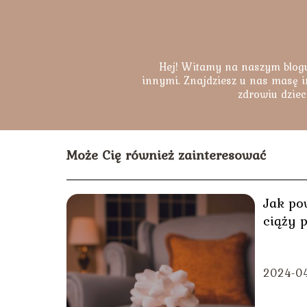
Hej! Witamy na naszym blogu
innymi. Znajdziesz u nas masę i
zdrowiu dziec
Może Cię również zainteresować
Jak po
ciąży 
2024-0