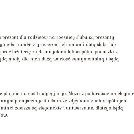
prezent dla rodziców na rocznicę ślubu są prezenty
gancką ramkę z grawerem ich imion i datą ślubu lub
rać biżuterię z ich inicjałami lub wspólne poduszki z
dą miały dla nich dużą wartość sentymentalną i będą
decyduj się na coś tradycyjnego. Możesz podarować im eleganc
. Innym pomysłem jest album ze zdjęciami z ich wspólnych
ominki zawsze są eleganckie i uniwersalne, dlatego będą
ców.