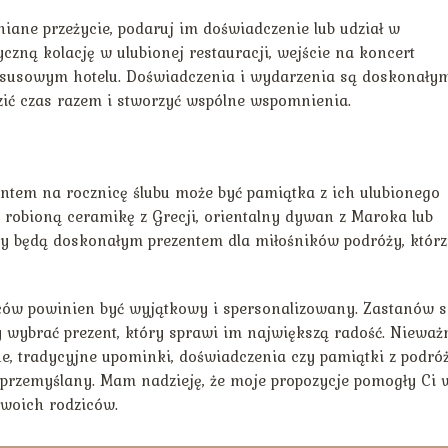
iane przeżycie, podaruj im doświadczenie lub udział w
zną kolację w ulubionej restauracji, wejście na koncert
ksusowym hotelu. Doświadczenia i wydarzenia są doskonały
ić czas razem i stworzyć wspólne wspomnienia.
zentem na rocznicę ślubu może być pamiątka z ich ulubionego
 robioną ceramikę z Grecji, orientalny dywan z Maroka lub
óży będą doskonałym prezentem dla miłośników podróży, któr
iców powinien być wyjątkowy i spersonalizowany. Zastanów s
 wybrać prezent, który sprawi im największą radość. Nieważ
ne, tradycyjne upominki, doświadczenia czy pamiątki z podró
i przemyślany. Mam nadzieję, że moje propozycje pomogły Ci 
Twoich rodziców.