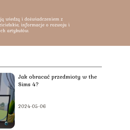
ją wiedzą i doświadczeniem z
cielskie, informacje o rozwoju i
ych artykułów.
Jak obracać przedmioty w the
Sims 4?
2024-05-06