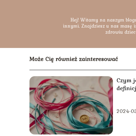
Hej! Witamy na naszym blogu
innymi. Znajdziesz u nas masę i
zdrowiu dziec
Może Cię również zainteresować
Czym j
definic
różnic
2024-0