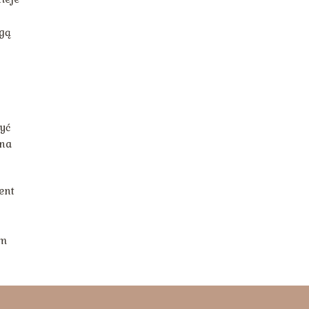
ogą
yć
 na
ent
ym