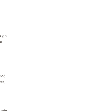
o go
na
wać
st,
ieje