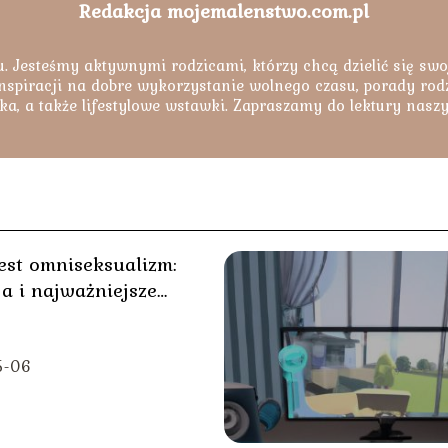
Redakcja mojemalenstwo.com.pl
. Jesteśmy aktywnymi rodzicami, którzy chcą dzielić się swo
nspiracji na dobre wykorzystanie wolnego czasu, porady rodzi
ka, a także lifestylowe wstawki. Zapraszamy do lektury nasz
est omniseksualizm:
ja i najważniejsze
e
5-06