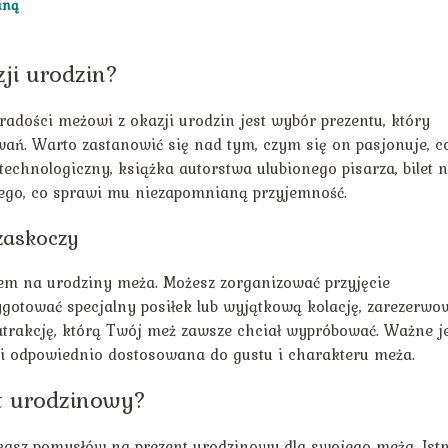
iną
ji urodzin?
adości meżowi z okazji urodzin jest wybór prezentu, który
wań. Warto zastanowić się nad tym, czym się on pasjonuje, c
 technologiczny, książka autorstwa ulubionego pisarza, bilet 
nnego, co sprawi mu niezapomnianą przyjemność.
zaskoczy
m na urodziny meża. Możesz zorganizować przyjęcie
zygotować specjalny posiłek lub wyjątkową kolację, zarezerwo
rakcję, którą Twój meż zawsze chciał wypróbować. Ważne je
 i odpowiednio dostosowana do gustu i charakteru meża.
t urodzinowy?
zukasz pomysłów na prezent urodzinowy dla swojego meża. Istn