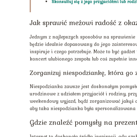
Skonsultuj się z jego przyjaciółmi lub rodz
Jak sprawić meżowi radość z okaz
Jednym z najlepszych sposobów na sprawienie r
będzie idealnie dopasowany do jego zaintereso
inspiruje i czego potrzebuje. Może to być gadżet
koncert ulubionego zespołu lub coś zupełnie i
Zorganizuj niespodziankę, która go 
Niespodzianka zawsze jest doskonałym pomysłe
urodzinowe z udziałem przyjaciół i rodziny, pr
weekendowy wyjazd, bądź zorganizować jakąś at
aby taka niespodzianka była spersonalizowana
Gdzie znaleźć pomysły na prezen
Internet to doskonałe źródło inspiracji, gdy s