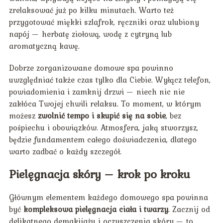
zrelaksować już po kilku minutach. Warto też
przygotować miękki szlafrok, ręczniki oraz ulubiony
napój — herbatę ziołową, wodę z cytryną lub
aromatyczną kawę.
Dobrze zorganizowane domowe spa powinno
uwzględniać także czas tylko dla Ciebie. Wyłącz telefon,
powiadomienia i zamknij drzwi — niech nic nie
zakłóca Twojej chwili relaksu. To moment, w którym
możesz
zwolnić tempo i skupić się na sobie
, bez
pośpiechu i obowiązków. Atmosfera, jaką stworzysz,
będzie fundamentem całego doświadczenia, dlatego
warto zadbać o każdy szczegół.
Pielęgnacja skóry – krok po kroku
Głównym elementem każdego domowego spa powinna
być
kompleksowa pielęgnacja ciała i twarzy
. Zacznij od
delikatnego demakijażu i oczyszczenia skóry — to