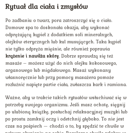
Rytuał dla ciała i zmysłów
Po zadbaniu o twarz, pora zatroszczyć się o ciało.
Domowe spa to doskonała okazja, aby wykonać
odprężającą kąpiel z dodatkiem soli mineralnych,
olejków eterycznych lub kul musujących. Taka kąpiel
nie tylko odpręża mięśnie, ale również poprawia
krążenie i nawilża skórę
. Dobrze sprawdzą się też
masaże – możesz użyć do nich olejku kokosowego,
arganowego lub migdałowego. Masaż wykonany
własnoręcznie lub przy pomocy masażera pomoże
rozluźnić napięte partie ciała, zwłaszcza kark i ramiona.
Ważne, aby w trakcie takich rytuałów wsłuchiwać się w
potrzeby swojego organizmu. Jeśli masz ochotę, sięgnij
po ulubioną książkę, posłuchaj relaksacyjnej muzyki lub
po prostu zamknij oczy i odetchnij głęboko. To nie jest
czas na pośpiech — chodzi o to, by spędzić te chwile w
pełnym skupieniu na sobie. Regularne chwile relaksu w