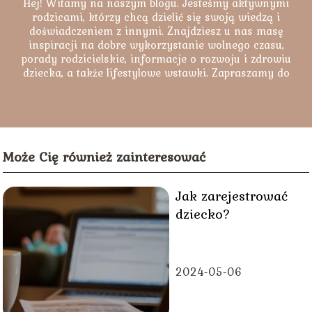
Hej! Witamy na naszym blogu. Jesteśmy aktywnymi
rodzicami, którzy chcą dzielić się swoją wiedzą i
doświadczeniem z innymi. Znajdziesz u nas masę
inspiracji na dobre wykorzystanie wolnego czasu,
porady rodzicielskie, informacje o rozwoju i zdrowiu
dziecka, a także lifestylowe wstawki. Zapraszamy do
lektury naszych artykułów.
Może Cię również zainteresować
Jak zarejestrować
dziecko?
2024-05-06