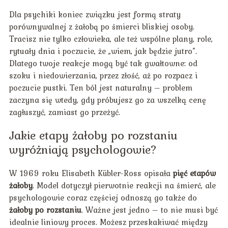
Dla psychiki koniec związku jest formą straty
porównywalnej z żałobą po śmierci bliskiej osoby.
Tracisz nie tylko człowieka, ale też wspólne plany, role,
rytuały dnia i poczucie, że „wiem, jak będzie jutro”.
Dlatego twoje reakcje mogą być tak gwałtowne: od
szoku i niedowierzania, przez złość, aż po rozpacz i
poczucie pustki. Ten ból jest naturalny – problem
zaczyna się wtedy, gdy próbujesz go za wszelką cenę
zagłuszyć, zamiast go przeżyć.
Jakie etapy żałoby po rozstaniu
wyróżniają psychologowie?
W 1969 roku Elisabeth Kübler-Ross opisała
pięć etapów
żałoby
. Model dotyczył pierwotnie reakcji na śmierć, ale
psychologowie coraz częściej odnoszą go także do
żałoby po rozstaniu
. Ważne jest jedno – to nie musi być
idealnie liniowy proces. Możesz przeskakiwać między