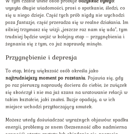
W tym czasie wiele osób próbuje
odzyskać byłego
:
wysyła długie wiadomości, prosi o spotkanie, śledzi, co
się u niego dzieje. Część tych prób nigdy nie wychodzi
poza fantazje, część przeradza się w realne działania. Im
silniej trzymasz się wizji „jeszcze raz nam się uda”, tym
trudniej będzie wejść w kolejny etap – przygnębienia i
żegnania się z tym, co już naprawdę minęło.
Przygnębienie i depresja
To etap, który większość osób określa jako
najtrudniejszy moment po rozstaniu
. Pojawia się, gdy
po raz pierwszy naprawdę dociera do ciebie, że związek
się skończył i nie ma już szans na uratowanie relacji w
takim kształcie, jaki znałeś. Iluzje opadają, a w ich
miejsce wchodzi przytłaczający smutek.
Możesz wtedy doświadczać wyraźnych objawów: spadku
energii, problemy ze snem (bezsenność albo nadmierna