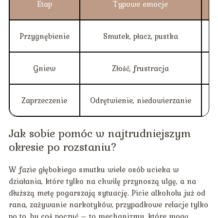
Etap
Typowe emocje
Przygnębienie
Smutek, płacz, pustka
Gniew
Złość, frustracja
Zaprzeczenie
Odrętwienie, niedowierzanie
U
Jak sobie pomóc w najtrudniejszym
okresie po rozstaniu?
W fazie głębokiego smutku wiele osób ucieka w
działania, które tylko na chwilę przynoszą ulgę, a na
dłuższą metę pogarszają sytuację. Picie alkoholu już od
rana, zażywanie narkotyków, przypadkowe relacje tylko
po to, by coś poczuć – to mechanizmy, które mogą