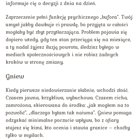
informuje cię o decyzji z dnia na dzień.
Zaprzeczenie pełni funkcję psychicznego „bufora”. Twój
umysł jakby dawkuje ci prawdę, bo przyjęta w całości
mogłaby być zbyt przytłaczająca. Problem pojawia się
dopiero wtedy, gdy ten stan przeciąga się na miesiące,
a ty nadal żyjesz iluzją powrotu, śledzisz byłego w
mediach społecznościowych i nie robisz żadnych
kroków w stronę zmiany.
Gniew
Kiedy pierwsze niedowierzanie słabnie, wchodzi złość.
Czasem jawna, krzykliwa, wybuchowa. Czasem cicha,
zamrożona, skierowana do środka: „jak mogłem na to
pozwolić”, „dlaczego byłam tak naiwna”. Gniew pomaga
odzyskać minimalne poczucie wpływu, bo z ofiary
stajesz się kimś, kto ocenia i stawia granice – choćby
tylko w myślach.