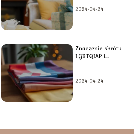
2024-04-24
Znaczenie skrótu
LGBTQIAP i
wyjaśnienie
poszczególnych
pojęć
2024-04-24