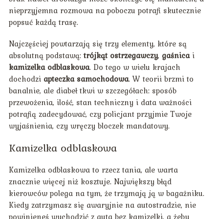
nieprzyjemna rozmowa na poboczu potrafi skutecznie
popsuć każdą trasę.
Najczęściej powtarzają się trzy elementy, które są
absolutną podstawą:
trójkąt ostrzegawczy
,
gaśnica
i
kamizelka odblaskowa
. Do tego w wielu krajach
dochodzi
apteczka samochodowa
. W teorii brzmi to
banalnie, ale diabeł tkwi w szczegółach: sposób
przewożenia, ilość, stan techniczny i data ważności
potrafią zadecydować, czy policjant przyjmie Twoje
wyjaśnienia, czy wręczy bloczek mandatowy.
Kamizelka odblaskowa
Kamizelka odblaskowa to rzecz tania, ale warta
znacznie więcej niż kosztuje. Największy błąd
kierowców polega na tym, że trzymają ją w bagażniku.
Kiedy zatrzymasz się awaryjnie na autostradzie, nie
powinieneś wychodzić z auta bez kamizelki, a żeby