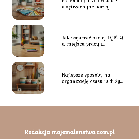
Psychologia kolorów we
wnętrzach jak barwy
wpływają na nastrój?
Jak wspierać osoby LGBTQ+
w miejscu pracy i
środowisku lokalnym?
Najlepsze sposoby na
organizację czasu w dużym
gospodarstwie domowym
Redakcja mojemalenstwo.com.pl