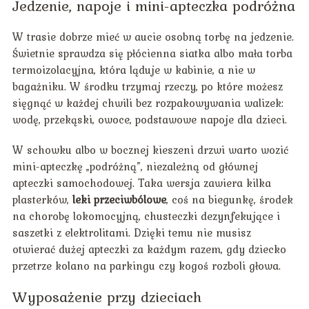
Jedzenie, napoje i mini-apteczka podróżna
W trasie dobrze mieć w aucie osobną torbę na jedzenie.
Świetnie sprawdza się płócienna siatka albo mała torba
termoizolacyjna, która ląduje w kabinie, a nie w
bagażniku. W środku trzymaj rzeczy, po które możesz
sięgnąć w każdej chwili bez rozpakowywania walizek:
wodę, przekąski, owoce, podstawowe napoje dla dzieci.
W schowku albo w bocznej kieszeni drzwi warto wozić
mini-apteczkę „podróżną”, niezależną od głównej
apteczki samochodowej. Taka wersja zawiera kilka
plasterków,
leki przeciwbólowe
, coś na biegunkę, środek
na chorobę lokomocyjną, chusteczki dezynfekujące i
saszetki z elektrolitami. Dzięki temu nie musisz
otwierać dużej apteczki za każdym razem, gdy dziecko
przetrze kolano na parkingu czy kogoś rozboli głowa.
Wyposażenie przy dzieciach