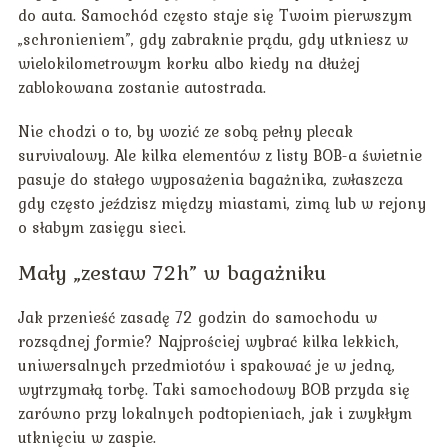
do auta. Samochód często staje się Twoim pierwszym
„schronieniem”, gdy zabraknie prądu, gdy utkniesz w
wielokilometrowym korku albo kiedy na dłużej
zablokowana zostanie autostrada.
Nie chodzi o to, by wozić ze sobą pełny plecak
survivalowy. Ale kilka elementów z listy BOB-a świetnie
pasuje do stałego wyposażenia bagażnika, zwłaszcza
gdy często jeździsz między miastami, zimą lub w rejony
o słabym zasięgu sieci.
Mały „zestaw 72h” w bagażniku
Jak przenieść zasadę 72 godzin do samochodu w
rozsądnej formie? Najprościej wybrać kilka lekkich,
uniwersalnych przedmiotów i spakować je w jedną,
wytrzymałą torbę. Taki samochodowy BOB przyda się
zarówno przy lokalnych podtopieniach, jak i zwykłym
utknięciu w zaspie.