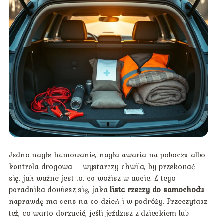
Jedno nagłe hamowanie, nagła awaria na poboczu albo
kontrola drogowa – wystarczy chwila, by przekonać
się, jak ważne jest to, co wożisz w aucie. Z tego
poradnika dowiesz się, jaka
lista rzeczy do samochodu
naprawdę ma sens na co dzień i w podróży. Przeczytasz
też, co warto dorzucić, jeśli jeździsz z dzieckiem lub