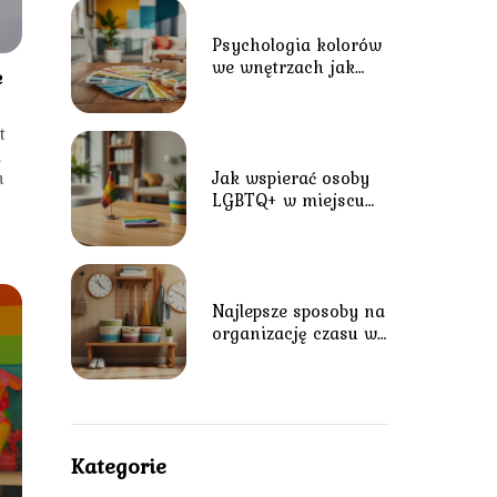
Psychologia kolorów
we wnętrzach jak
e
barwy wpływają na
nastrój?
t
a
h
Jak wspierać osoby
LGBTQ+ w miejscu
pracy i środowisku
lokalnym?
Najlepsze sposoby na
organizację czasu w
dużym gospodarstwie
domowym
Kategorie