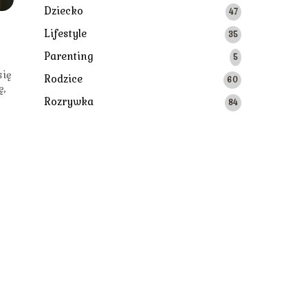
Dziecko
47
Lifestyle
35
Parenting
5
się
Rodzice
60
ę,
Rozrywka
84