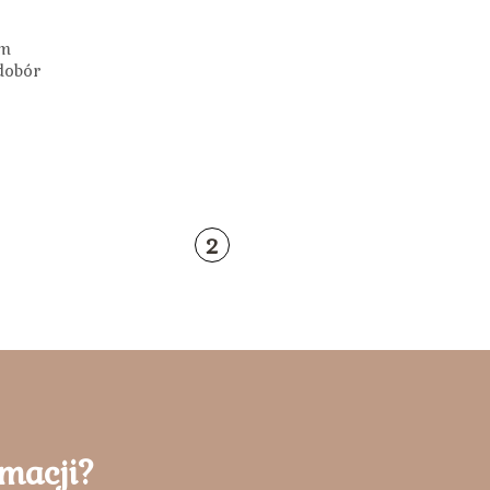
im
dobór
2
rmacji?