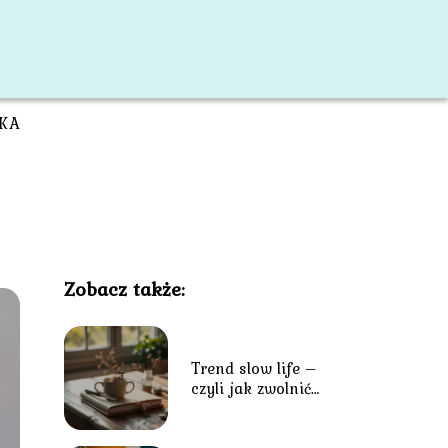
KA
Zobacz także:
Trend slow life –
czyli jak zwolnić
tempo w codziennym
biegu?