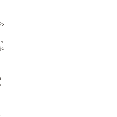
Po
na
ja
t
h
i