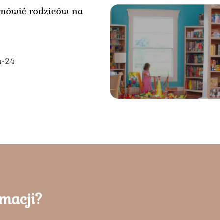
mówić rodziców na
4-24
rmacji?