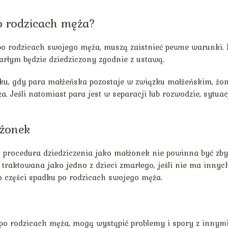
o rodzicach męża?
po rodzicach swojego męża, muszą zaistnieć pewne warunki. 
marłym będzie dziedziczony zgodnie z ustawą.
ku, gdy para małżeńska pozostaje w związku małżeńskim, żo
 Jeśli natomiast para jest w separacji lub rozwodzie, sytuac
łżonek
 procedura dziedziczenia jako małżonek nie powinna być zby
traktowana jako jedno z dzieci zmarłego, jeśli nie ma innyc
o części spadku po rodzicach swojego męża.
 po rodzicach męża, mogą wystąpić problemy i spory z innym