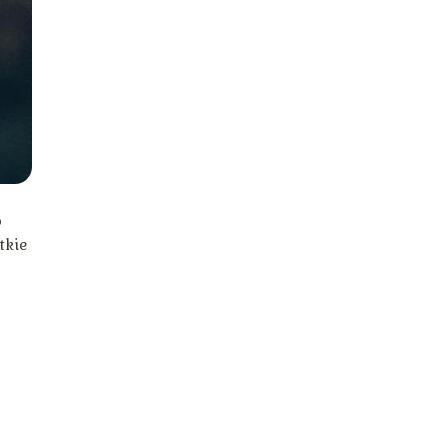
o
tkie