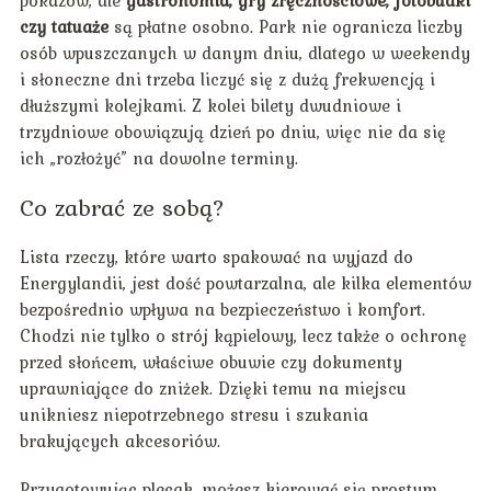
pokazów, ale
gastronomia, gry zręcznościowe, fotobudki
czy tatuaże
są płatne osobno. Park nie ogranicza liczby
osób wpuszczanych w danym dniu, dlatego w weekendy
i słoneczne dni trzeba liczyć się z dużą frekwencją i
dłuższymi kolejkami. Z kolei bilety dwudniowe i
trzydniowe obowiązują dzień po dniu, więc nie da się
ich „rozłożyć” na dowolne terminy.
Co zabrać ze sobą?
Lista rzeczy, które warto spakować na wyjazd do
Energylandii, jest dość powtarzalna, ale kilka elementów
bezpośrednio wpływa na bezpieczeństwo i komfort.
Chodzi nie tylko o strój kąpielowy, lecz także o ochronę
przed słońcem, właściwe obuwie czy dokumenty
uprawniające do zniżek. Dzięki temu na miejscu
unikniesz niepotrzebnego stresu i szukania
brakujących akcesoriów.
Przygotowując plecak, możesz kierować się prostym