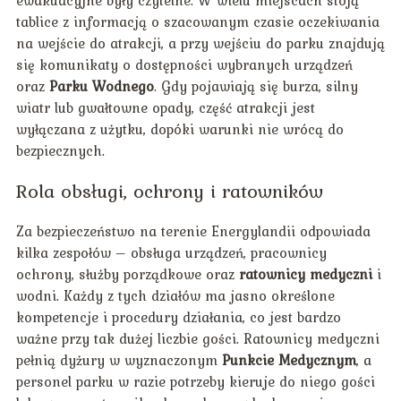
ewakuacyjne były czytelne. W wielu miejscach stoją
tablice z informacją o szacowanym czasie oczekiwania
na wejście do atrakcji, a przy wejściu do parku znajdują
się komunikaty o dostępności wybranych urządzeń
oraz
Parku Wodnego
. Gdy pojawiają się burza, silny
wiatr lub gwałtowne opady, część atrakcji jest
wyłączana z użytku, dopóki warunki nie wrócą do
bezpiecznych.
Rola obsługi, ochrony i ratowników
Za bezpieczeństwo na terenie Energylandii odpowiada
kilka zespołów – obsługa urządzeń, pracownicy
ochrony, służby porządkowe oraz
ratownicy medyczni
i
wodni. Każdy z tych działów ma jasno określone
kompetencje i procedury działania, co jest bardzo
ważne przy tak dużej liczbie gości. Ratownicy medyczni
pełnią dyżury w wyznaczonym
Punkcie Medycznym
, a
personel parku w razie potrzeby kieruje do niego gości