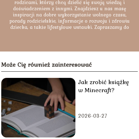
rodzicami, którzy chcą dzielić się swoją wiedzą i
doświadczeniem z innymi. Znajdziesz u nas masę
inspiracji na dobre wykorzystanie wolnego czasu,
porady rodzicielskie, informacje o rozwoju i zdrowiu
dziecka, a także lifestylowe wstawki. Zapraszamy do
lektury naszych artykułów.
Może Cię również zainteresować
Jak zrobić książkę
w Minecraft?
2026-03-27