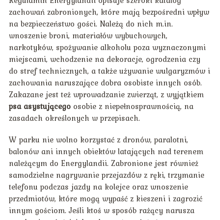
Regulamin Energylandii opisuje szeroki katalog
zachowań zabronionych, które mają bezpośredni wpływ
na bezpieczeństwo gości. Należą do nich m.in.
wnoszenie broni, materiałów wybuchowych,
narkotyków, spożywanie alkoholu poza wyznaczonymi
miejscami, wchodzenie na dekoracje, ogrodzenia czy
do stref technicznych, a także używanie wulgaryzmów i
zachowania naruszające dobra osobiste innych osób.
Zakazane jest też wprowadzanie zwierząt, z wyjątkiem
psa asystującego
osobie z niepełnosprawnością, na
zasadach określonych w przepisach.
W parku nie wolno korzystać z dronów, paralotni,
balonów ani innych obiektów latających nad terenem
należącym do Energylandii. Zabronione jest również
samodzielne nagrywanie przejazdów z ręki, trzymanie
telefonu podczas jazdy na kolejce oraz wnoszenie
przedmiotów, które mogą wypaść z kieszeni i zagrozić
innym gościom. Jeśli ktoś w sposób rażący narusza