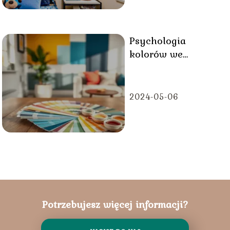
Psychologia
kolorów we
wnętrzach jak
barwy wpływają na
nastrój?
2024-05-06
Potrzebujesz więcej informacji?