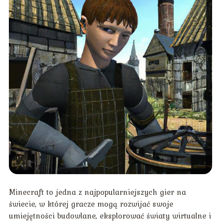
Minecraft to jedna z najpopularniejszych gier na
świecie, w której gracze mogą rozwijać swoje
umiejętności budowlane, eksplorować światy wirtualne i