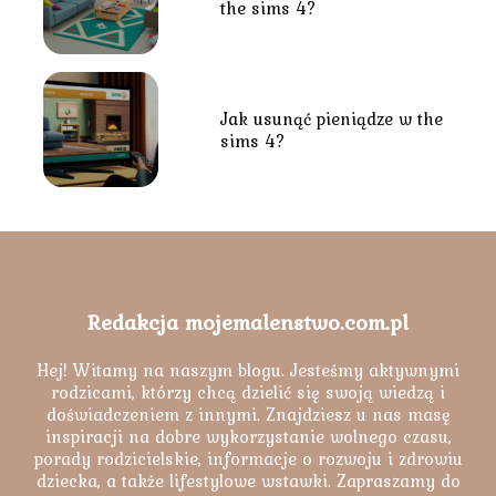
the sims 4?
Jak usunąć pieniądze w the
sims 4?
Redakcja mojemalenstwo.com.pl
Hej! Witamy na naszym blogu. Jesteśmy aktywnymi
rodzicami, którzy chcą dzielić się swoją wiedzą i
doświadczeniem z innymi. Znajdziesz u nas masę
inspiracji na dobre wykorzystanie wolnego czasu,
porady rodzicielskie, informacje o rozwoju i zdrowiu
dziecka, a także lifestylowe wstawki. Zapraszamy do