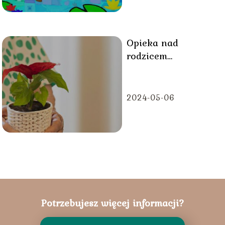
Opieka nad
rodzicem
zwolnienie
lekarskie kto
wystawia?
2024-05-06
Potrzebujesz więcej informacji?