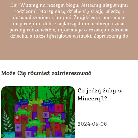
Hej! Witamy na naszym blogu. Jesteśmy aktywnymi
rodzicami, którzy chcą dzielić się swoją wiedzą i
doświadczeniem z innymi. Znajdziesz u nas masę
inspiracji na dobre wykorzystanie wolnego czasu,
porady rodzicielskie, informacje o rozwoju i zdrowiu
dziecka, a także lifestylowe wstawki. Zapraszamy do
lektury naszych artykułów.
Może Cię również zainteresować
Co jedzą żaby w
Minecraft?
2024-05-06